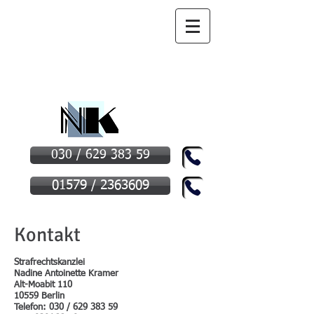
Strafrechtskanzlei
Strafverteidigerin
und
Opferanwältin
Rechtsanwältin für Strafrecht in
Berlin
030 / 629 383 59
01579 / 2363609
Kontakt
Strafrechtskanzlei
Nadine Antoinette Kramer
Alt-Moabit 110
10559 Berlin
Telefon: 030 /
629 383 59