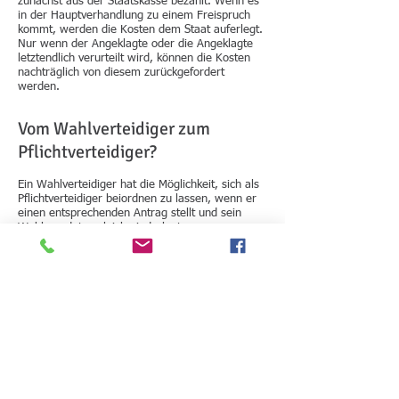
zunächst aus der Staatskasse bezahlt. Wenn es
in der Hauptverhandlung zu einem Freispruch
kommt, werden die Kosten dem Staat auferlegt.
Nur wenn der Angeklagte oder die Angeklagte
letztendlich verurteilt wird, können die Kosten
nachträglich von diesem zurückgefordert
werden.
Vom Wahlverteidiger zum
Pflichtverteidiger?
Ein Wahlverteidiger hat die Möglichkeit, sich als
Pflichtverteidiger beiordnen zu lassen, wenn er
einen entsprechenden Antrag stellt und sein
Wahlmandat zugleich niederlegt.
In der Regel ist es ratsam, sich einen
Wahlverteidiger auszusuchen, dem man vertraut
und bei dem man das Gefühl hat, gut vertreten
zu werden. Es geht bei einer möglichen
Verurteilung um Ihre Zukunft und daher sollte
man nichts dem Zufall überlassen. Fragen Sie
den Rechtsanwalt Ihrer Wahl, ob dieser auch
bereit wäre, Sie als Pflichtverteidiger vor Gericht
zu vertreten!
Ich persönlich übernehme Ihr Anliegen auch