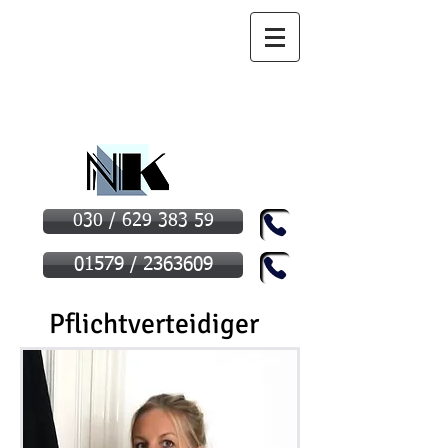
Strafrechtskanzlei
Strafverteidigerin
und
Opferanwältin
Rechtsanwältin für Strafrecht in
Berlin
030 / 629 383 59
01579 / 2363609
Pflichtverteidiger